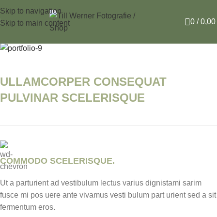
Portfolio
Skip to navigation
0
/
0,0
Skip to main content
ULLAMCORPER CONSEQUAT
PULVINAR SCELERISQUE
COMMODO SCELERISQUE.
Ut a parturient ad vestibulum lectus varius dignistami sarim
fusce mi pos uere ante vivamus vesti bulum part urient sed a sit
fermentum eros.